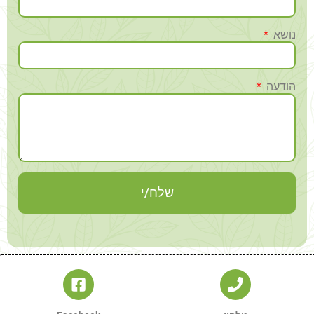
נושא
הודעה
שלח/י