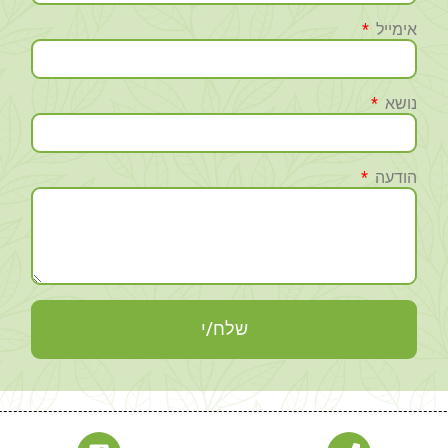
אימייל
נושא
הודעה
שלח/י