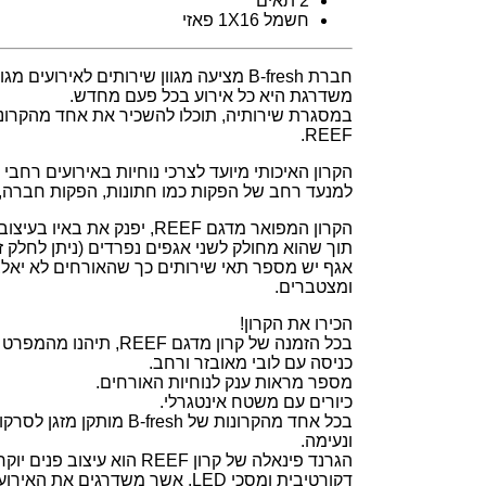
2 תאים
חשמל 1X16 פאזי
חברת B-fresh מציעה מגוון שירותים לאירועי
משדרגת היא כל אירוע בכל פעם מחדש.
במסגרת שירותיה, תוכלו להשכיר את אחד מהקרונות
REEF.
הקרון האיכותי מיועד לצרכי נוחיות באירועים רחבי
למנעד רחב של הפקות כמו חתונות, הפקות חברה, כ
הקרון המפואר מדגם REEF, יפנק א
תוך שהוא מחולק לשני אגפים נפרדים (ניתן לחלק 
אגף יש מספר תאי שירותים כך שהאורחים לא יאלצו
ומצטברים.
הכירו את הקרון!
בכל הזמנה של קרון מדגם REEF, תיהנו מהמפרט הבא:
כניסה עם לובי מאובזר ורחב.
מספר מראות ענק לנוחיות האורחים.
כיורים עם משטח אינטגרלי.
בכל אחד מהקרונות של B-fresh 
ונעימה.
הגרנד פינאלה של קרון REEF הוא
דקורטיבית ומסכי LED, אשר משדרגים