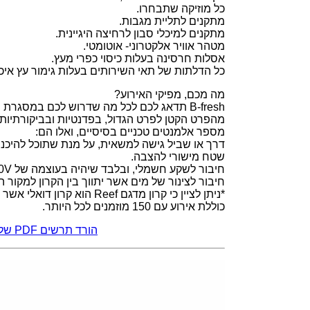
כל מוזיקה שתבחרו.
מתקנים לתליית מגבות.
מתקנים למיכלי סבון לרחיצה היגיינית.
מטהר אוויר אלקטרוני- אוטומטי.
אסלות חרסינה בעלות כיסוי כפרי מעץ.
כל הדלתות של תאי השירותים בעלות גימור עץ איכו
מה מכם, מפיקי האירוע?
B-fresh תדאג לכם לכל מה שדרוש לכם במסג
מהפרט הקטן לפרט הגדול, בפדנטיות ובביקורתיות.
מספר אלמנטים טכניים בסיסיים, ואלו הם:
דרך או שביל גישה למשאית, על מנת שתוכל להיכ
שטח מישורי להצבה.
חיבור לשקע חשמלי, ובלבד שיהיה בעוצמה של 220V.
חיבור לצינור של מים אשר יתווך בין הקרון למקור ה
*ניתן לציין כי קרון מדגם Reef ה
כוללת אירוע עם 150 מוזמנים לכל היותר.
הורד תרשים PDF של הקרון