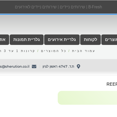
B-Fresh | שירותים ניידים | שירותים ניידים לאירועים
וצרים
לקוחות
גלריית אירועים
גלריית תמונות
אוד
עמוד הבית
/
כל המוצרים
/
קרונות 1 עד 3 תאים
ת.ד. 4747 ראשון לציון
es@sherution.co.il