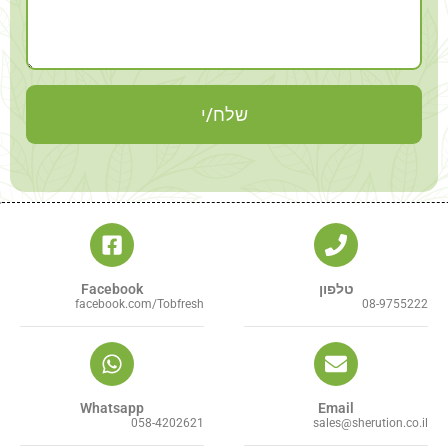
שלח/י
טלפון
Facebook
facebook.com/Tobfresh
08-9755222
Whatsapp
Email
058-4202621
sales@sherution.co.il