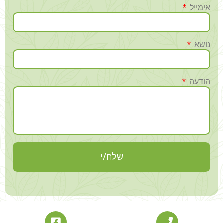
אימייל
נושא
הודעה
שלח/י